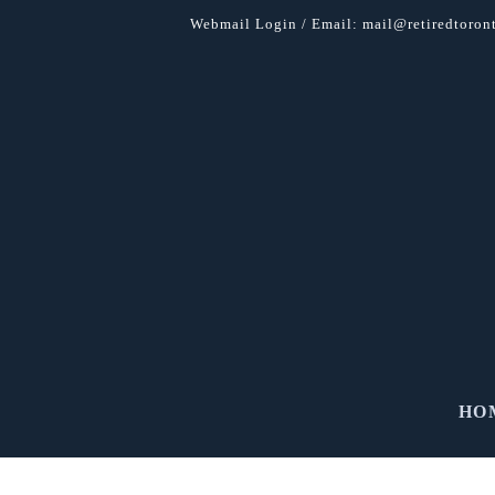
Webmail Login
/ Email:
mail@retiredtoront
HO